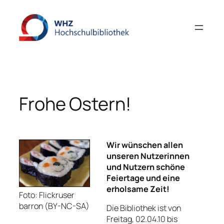
Zum
Inhalt
springen
Frohe Ostern!
Wir wünschen allen
unseren Nutzerinnen
und Nutzern schöne
Feiertage und eine
erholsame Zeit!
Foto: Flickruser
barron (BY-NC-SA)
Die Bibliothek ist von
Freitag, 02.04.10 bis