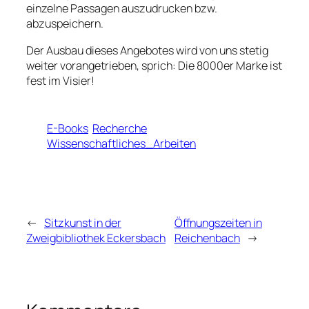
einzelne Passagen auszudrucken bzw.
abzuspeichern.
Der Ausbau dieses Angebotes wird von uns stetig
weiter vorangetrieben, sprich: Die 8000er Marke ist
fest im Visier!
E-Books
Recherche
Wissenschaftliches_Arbeiten
←
Sitzkunst in der
Öffnungszeiten in
Zweigbibliothek Eckersbach
Reichenbach
→