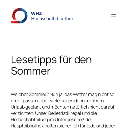
Zum
Inhalt
springen
Lesetipps für den
Sommer
Welcher Sommer? Nun ja, das Wetter mag nicht so
recht passen, aber viele haben dennoch ihren
Urlaub geplant und möchten natürlich nicht darauf
verzichten. Unser Belletristikregal und die
Hörbuchabteilung im Untergeschoß der
Hauptbibliothek halten sicherlich für jede und jeden