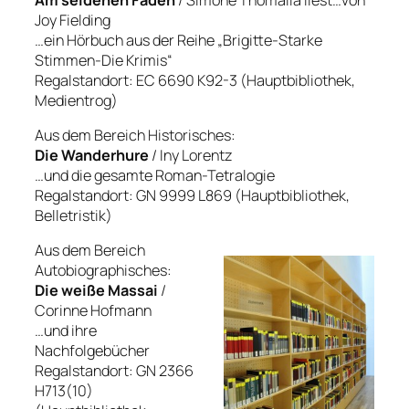
Joy Fielding
…ein Hörbuch aus der Reihe „Brigitte-Starke
Stimmen-Die Krimis“
Regalstandort: EC 6690 K92-3 (Hauptbibliothek,
Medientrog)
Aus dem Bereich Historisches:
Die Wanderhure
/ Iny Lorentz
…und die gesamte Roman-Tetralogie
Regalstandort: GN 9999 L869 (Hauptbibliothek,
Belletristik)
Aus dem Bereich
Autobiographisches:
Die weiße Massai
/
Corinne Hofmann
…und ihre
Nachfolgebücher
Regalstandort: GN 2366
H713(10)