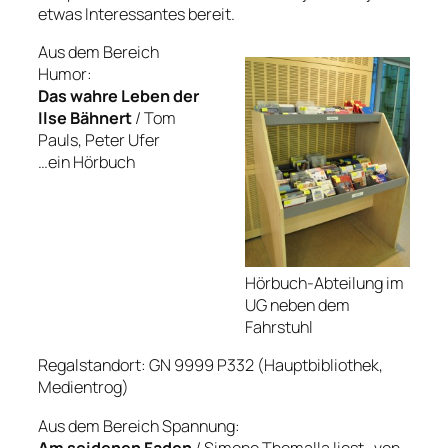
etwas Interessantes bereit.
Aus dem Bereich
Humor:
Das wahre Leben der
Ilse Bähnert
/ Tom
Pauls, Peter Ufer
…ein Hörbuch
Hörbuch-Abteilung im
UG neben dem
Fahrstuhl
Regalstandort: GN 9999 P332 (Hauptbibliothek,
Medientrog)
Aus dem Bereich Spannung:
Am seidenen Faden
/ Simone Thomalla liest…von