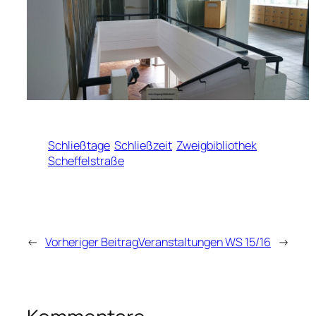
Schließtage
Schließzeit
Zweigbibliothek
Scheffelstraße
←
Vorheriger Beitrag
Veranstaltungen WS 15/16
→