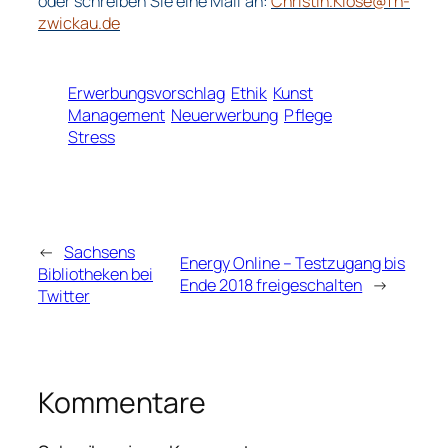
oder schreiben Sie eine Mail an:
Christin.Klose@fh-
zwickau.de
Erwerbungsvorschlag
Ethik
Kunst
Management
Neuerwerbung
Pflege
Stress
←
Sachsens
Energy Online – Testzugang bis
Bibliotheken bei
Ende 2018 freigeschalten
→
Twitter
Kommentare