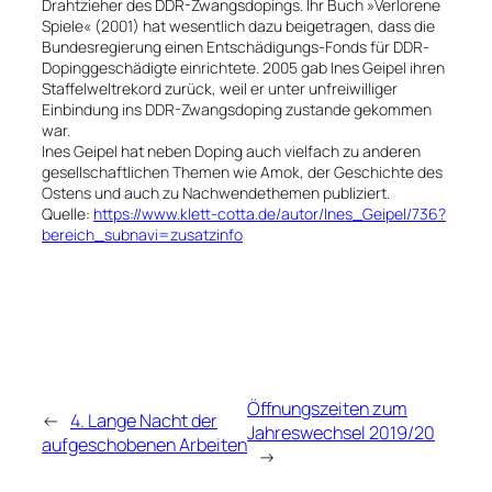
Drahtzieher des DDR-Zwangsdopings. Ihr Buch »Verlorene
Spiele« (2001) hat wesentlich dazu beigetragen, dass die
Bundesregierung einen Entschädigungs-Fonds für DDR-
Dopinggeschädigte einrichtete. 2005 gab Ines Geipel ihren
Staffelweltrekord zurück, weil er unter unfreiwilliger
Einbindung ins DDR-Zwangsdoping zustande gekommen
war.
Ines Geipel hat neben Doping auch vielfach zu anderen
gesellschaftlichen Themen wie Amok, der Geschichte des
Ostens und auch zu Nachwendethemen publiziert.
Quelle:
https://www.klett-cotta.de/autor/Ines_Geipel/736?
bereich_subnavi=zusatzinfo
Öffnungszeiten zum
←
4. Lange Nacht der
Jahreswechsel 2019/20
aufgeschobenen Arbeiten
→