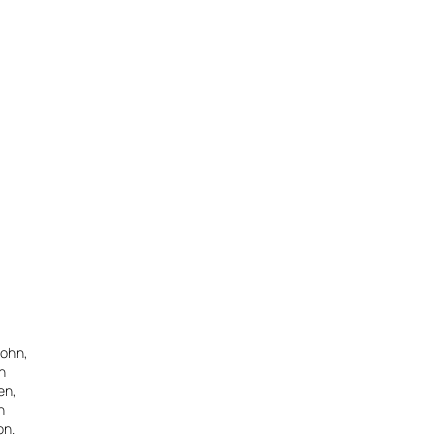
lohn,
n
en,
n
on.