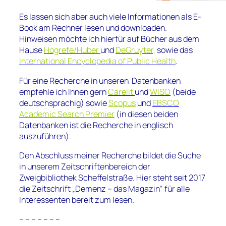
Es lassen sich aber auch viele Informationen als E-
Book am Rechner lesen und downloaden.
Hinweisen möchte ich hierfür auf Bücher aus dem
Hause
Hogrefe/Huber
und
DeGruyter,
sowie das
International
Encyclopedia of Public Health
.
Für eine Recherche in unseren Datenbanken
empfehle ich Ihnen gern
Carelit
und
WISO
(beide
deutschsprachig) sowie
Scopus
und
EBSCO
Academic Search Premier
(in diesen beiden
Datenbanken ist die Recherche in englisch
auszuführen).
Den Abschluss meiner Recherche bildet die Suche
in unserem Zeitschriftenbereich der
Zweigbibliothek Scheffelstraße. Hier
steht seit 2017
die Zeitschrift „Demenz – das Magazin“ für alle
Interessenten bereit zum lesen.
– – – – – – –