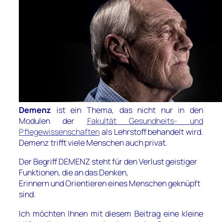
Demenz
ist ein Thema, das nicht nur in den
Modulen der
Fakultät Gesundheits- und
Pflegewissenschaften
als Lehrstoff behandelt wird.
Demenz trifft viele Menschen auch privat.
Der Begriff DEMENZ steht für den Verlust geistiger
Funktionen, die an das Denken,
Erinnern und Orientieren eines Menschen geknüpft
sind.
Ich möchten Ihnen mit diesem Beitrag eine kleine