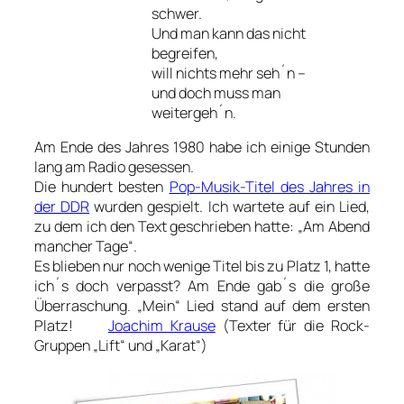
schwer.
Und man kann das nicht
begreifen,
will nichts mehr seh´n –
und doch muss man
weitergeh´n.
Am Ende des Jahres 1980 habe ich einige Stunden
lang am Radio geses­sen.
Die hundert besten
Pop-Musik-Titel des Jahres in
der DDR
wurden gespielt. Ich wartete auf ein Lied,
zu dem ich den Text geschrieben hatte: „Am Abend
mancher Tage“.
Es blieben nur noch wenige Titel bis zu Platz 1, hatte
ich´s doch verpasst? Am Ende gab´s die große
Überraschung. „Mein“ Lied stand auf dem ersten
Platz!
Joachim Krause
(Texter für die Rock-
Gruppen „Lift“ und „Karat“)