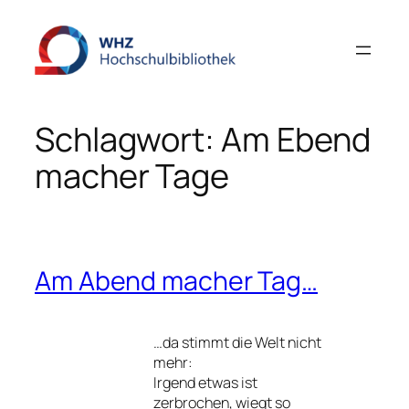
Zum
Inhalt
springen
Schlagwort:
Am Ebend
macher Tage
Am Abend macher Tag…
…da stimmt die Welt nicht
mehr:
Irgend etwas ist
zerbrochen, wiegt so