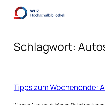
Zum
Inhalt
springen
Schlagwort:
Auto
Tipps zum Wochenende: A
Wie man Autos baut, können Sie bei uns lernen