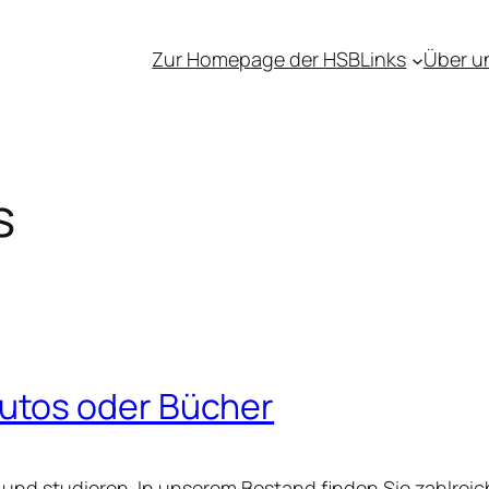
Zur Homepage der HSB
Links
Über u
s
utos oder Bücher
 und studieren. In unserem Bestand finden Sie zahlrei