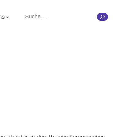
Suchen
ns
che Literatur zu den Themen Karosseriebau,