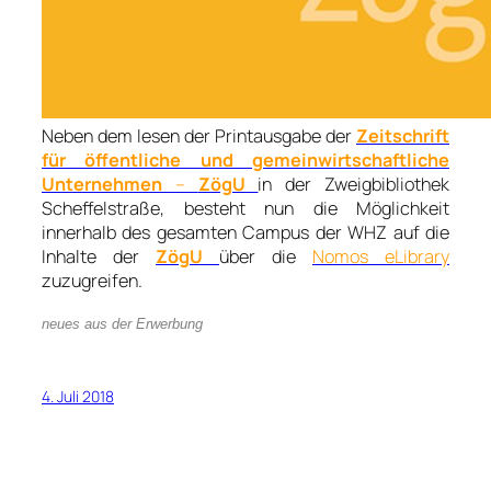
Neben dem lesen der Printausgabe der
Zeitschrift
für öffentliche und gemeinwirtschaftliche
Unternehmen
–
ZögU
in der Zweigbibliothek
Scheffelstraße, besteht nun die Möglichkeit
innerhalb des gesamten Campus der WHZ auf die
Inhalte der
ZögU
über die
Nomos eLibrary
zuzugreifen.
neues aus der Erwerbung
4. Juli 2018