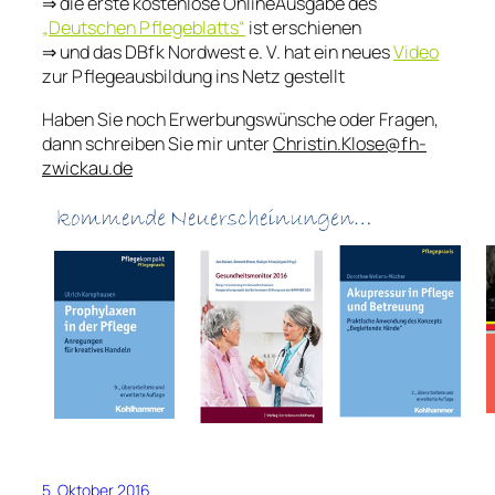
⇒ die erste kostenlose OnlineAusgabe des
„Deutschen Pflegeblatts“
ist erschienen
⇒ und das DBfk Nordwest e. V. hat ein neues
Video
zur Pflegeausbildung ins Netz gestellt
Haben Sie noch Erwerbungswünsche oder Fragen,
dann schreiben Sie mir unter
Christin.Klose@fh-
zwickau.de
5. Oktober 2016