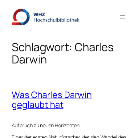
Zum
Inhalt
springen
Schlagwort:
Charles
Darwin
Was Charles Darwin
geglaubt hat
Aufbruch zu neuen Horizonten
Einer der ersten Naturforscher, der den Wandel des