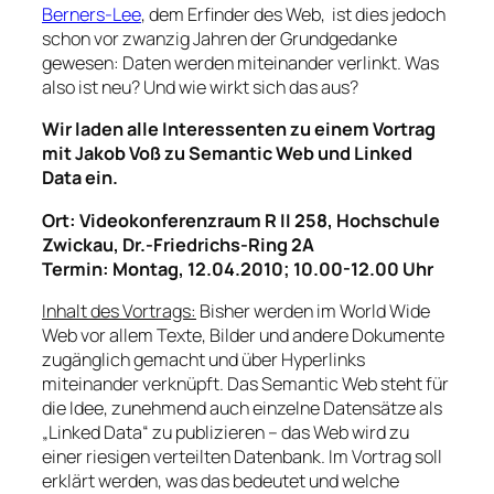
Berners-Lee
, dem Erfinder des Web, ist dies jedoch
schon vor zwanzig Jahren der Grundgedanke
gewesen: Daten werden miteinander verlinkt. Was
also ist neu? Und wie wirkt sich das aus?
Wir laden alle Interessenten zu einem Vortrag
mit Jakob Voß zu Semantic Web und Linked
Data ein.
Ort: Videokonferenzraum R II 258, Hochschule
Zwickau, Dr.-Friedrichs-Ring 2A
Termin: Montag, 12.04.2010; 10.00-12.00 Uhr
Inhalt des Vortrags:
Bisher werden im World Wide
Web vor allem Texte, Bilder und andere Dokumente
zugänglich gemacht und über Hyperlinks
miteinander verknüpft. Das Semantic Web steht für
die Idee, zunehmend auch einzelne Datensätze als
„Linked Data“ zu publizieren – das Web wird zu
einer riesigen verteilten Datenbank. Im Vortrag soll
erklärt werden, was das bedeutet und welche