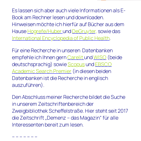
Es lassen sich aber auch viele Informationen als E-
Book am Rechner lesen und downloaden.
Hinweisen möchte ich hierfür auf Bücher aus dem
Hause
Hogrefe/Huber
und
DeGruyter,
sowie das
International
Encyclopedia of Public Health
.
Für eine Recherche in unseren Datenbanken
empfehle ich Ihnen gern
Carelit
und
WISO
(beide
deutschsprachig) sowie
Scopus
und
EBSCO
Academic Search Premier
(in diesen beiden
Datenbanken ist die Recherche in englisch
auszuführen).
Den Abschluss meiner Recherche bildet die Suche
in unserem Zeitschriftenbereich der
Zweigbibliothek Scheffelstraße. Hier
steht seit 2017
die Zeitschrift „Demenz – das Magazin“ für alle
Interessenten bereit zum lesen.
– – – – – – –