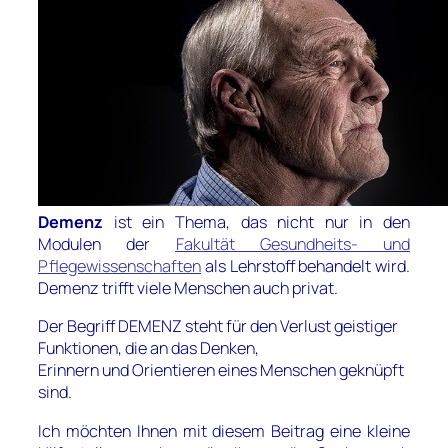
Demenz
ist ein Thema, das nicht nur in den
Modulen der
Fakultät Gesundheits- und
Pflegewissenschaften
als Lehrstoff behandelt wird.
Demenz trifft viele Menschen auch privat.
Der Begriff DEMENZ steht für den Verlust geistiger
Funktionen, die an das Denken,
Erinnern und Orientieren eines Menschen geknüpft
sind.
Ich möchten Ihnen mit diesem Beitrag eine kleine