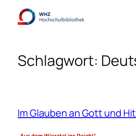
Zum
Inhalt
springen
Schlagwort:
Deut
Im Glauben an Gott und Hit
„Aus dem Wieratal ins Reich!“