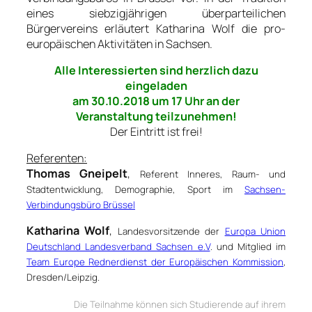
eines siebzigjährigen überparteilichen
Bürgervereins erläutert Katharina Wolf die pro-
europäischen Aktivitäten in Sachsen.
Alle Interessierten sind herzlich dazu
eingeladen
am 30.10.2018 um 17 Uhr an der
Veranstaltung teilzunehmen!
Der Eintritt ist frei!
Referenten:
Thomas Gneipelt
,
Referent Inneres, Raum- und
Stadtentwicklung, Demographie, Sport im
Sachsen-
Verbindungsbüro Brüssel
Katharina Wolf
,
Landesvorsitzende der
Europa Union
Deutschland Landesverband Sachsen e.V
. und Mitglied im
Team Europe Rednerdienst der Europäischen Kommission
,
Dresden/Leipzig.
Die Teilnahme können sich Studierende auf
ihrem