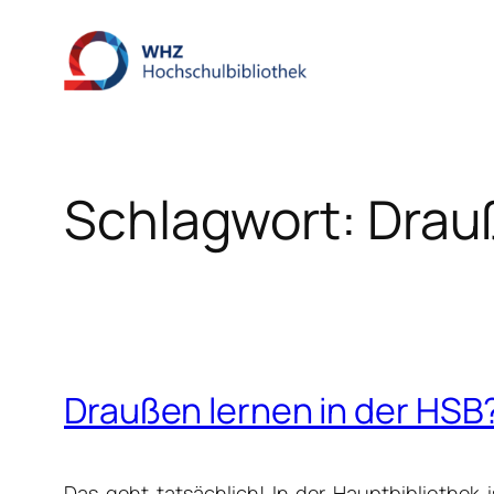
Zum
Inhalt
springen
Schlagwort:
Drau
Draußen lernen in der HSB
Das geht tatsächlich! In der Hauptbibliothek i