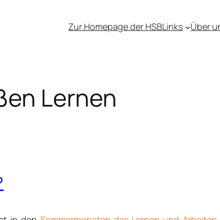
Zur Homepage der HSB
Links
Über u
ßen Lernen
?
st in den
Sommermonaten das Lernen und Arbeiten 