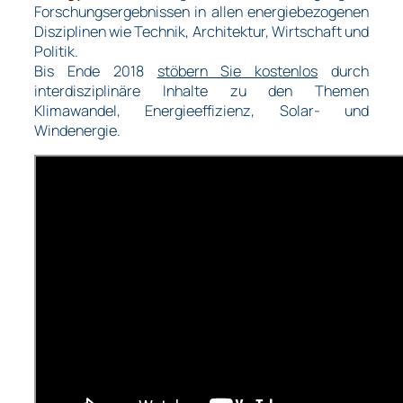
Forschungsergebnissen in allen energiebezogenen
Disziplinen wie Technik, Architektur, Wirtschaft und
Politik.
Bis Ende 2018
stöbern Sie kostenlos
durch
interdisziplinäre Inhalte zu den Themen
Klimawandel, Energieeffizienz, Solar- und
Windenergie.