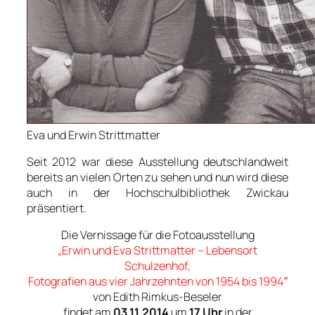
Eva und Erwin Strittmatter
Seit 2012 war diese Ausstellung deutschlandweit
bereits an vielen Orten zu sehen und nun wird diese
auch in der Hochschulbibliothek Zwickau
präsentiert.
Die Vernissage für die Fotoausstellung
„Erwin und Eva Strittmatter – Lebensort
Schulzenhof,
Fotografien aus vier Jahrzehnten von 1954 bis 1994″
von Edith Rimkus-Beseler
findet am
03.11.2014
um
17 Uhr
in der