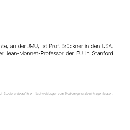
te, an der JMU, ist Prof. Brückner in den USA,
t er Jean-Monnet-Professor der EU in Stanford
ich Studierende auf
ihrem Nachweisbogen zum Studium generale eintragen lassen.