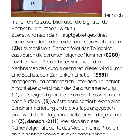
Hier noch
mal einen Kurzüberblick über die Signatur der
Hochschulbibliothek Zwickau:
Zuerst wird nach dem Hauptgebiet geordnet.
Dieses wird durch die beiden obersten Buchstaben
(
ZN
) symbolisiert. Danach folgt das Teilgebiet,
dass durch die darunter folgende Nummer (
8280
)
beziffert wird. Als nächstes wird nach dem
Nachnamen des Autors geordnet, dieser wird durch
eine Buchstaben-Zahlenkombination (
S381
)
angegeben und befindet sich unter dem Teilgebiet.
Anschließend wird nach der Bandnummerierung
(
-1
) aufsteigend geordnet. Zum Schluss wird noch
nach Auflage (
(3)
)aufsteigend sortiert. Wenn eine
Bandnummerierung und die Auflage angegeben
sind, wird die Auflage innerhalb der Bände geordnet
(
-1(3), danach -2(1)
). Wer sich an diese
Reihenfolge hält, sollte das Medium ohne Problem
an die richtige Stelle zurückbringen können.