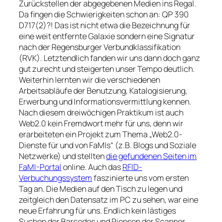
Zurückstellen der abgegebenen Medien ins Regal.
Da fingen die Schwierigkeiten schon an: QP 390
D717(2)?! Das ist nicht etwa die Bezeichnung für
eine weit entfernte Galaxie sondern eine Signatur
nach der Regensburger Verbundklassifikation
(RVK). Letztendlich fanden wir uns dann doch ganz
gut zurecht und steigerten unser Tempo deutlich.
Weiterhin lernten wir die verschiedenen
Arbeitsabläufe der Benutzung, Katalogisierung,
Erwerbung und Informationsvermittlung kennen.
Nach diesem dreiwöchigen Praktikum ist auch
Web2.0 kein Fremdwort mehr für uns, denn wir
erarbeiteten ein Projekt zum Thema „Web2.0-
Dienste für und von FaMIs“ (z.B. Blogs und Soziale
Netzwerke) und stellten
die gefundenen Seiten im
FaMI-Portal
online. Auch das
RFID-
Verbuchungssystem
faszinierte uns vom ersten
Tag an. Die Medien auf den Tisch zu legen und
zeitgleich den Datensatz im PC zu sehen, war eine
neue Erfahrung für uns. Endlich kein lästiges
Suchen der Barcodes und Piepsen der Scanner