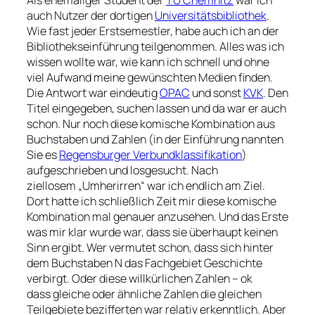
Als ehemaliger Student der
TU Chemnitz
war ich
auch Nutzer der dortigen
Universitätsbibliothek
.
Wie fast jeder Erstsemestler, habe auch ich an der
Bibliothekseinführung teilgenommen. Alles was ich
wissen wollte war, wie kann ich schnell und ohne
viel Aufwand meine gewünschten Medien finden.
Die Antwort war eindeutig
OPAC
und sonst
KVK
. Den
Titel eingegeben, suchen lassen und da war er auch
schon. Nur noch diese komische Kombination aus
Buchstaben und Zahlen (in der Einführung nannten
Sie es
Regensburger Verbundklassifikation
)
aufgeschrieben und losgesucht. Nach
ziellosem „Umherirren“ war ich endlich am Ziel.
Dort hatte ich schließlich Zeit mir diese komische
Kombination mal genauer anzusehen. Und das Erste
was mir klar wurde war, dass sie überhaupt keinen
Sinn ergibt. Wer vermutet schon, dass sich hinter
dem Buchstaben N das Fachgebiet Geschichte
verbirgt. Oder diese willkürlichen Zahlen – ok
dass gleiche oder ähnliche Zahlen die gleichen
Teilgebiete bezifferten war relativ erkenntlich. Aber