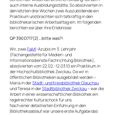
auch interne Ausbildungsstätte. So absolvierten in
den letzten drei Wochen zwei Auszubildende ein
Praktikum und brachten sich tatkräftig in den
bibliothekarischen Arbeitsalltag ein. Im folgenden
berichten sie über ihre Erlebnisse:
QP 390 D717(2)… bitte was?!
Wir, zwei
FaMI
-Azubis im 3. Lehrjahr
(Fachangestellte für Medien- und
Informationsdienste Fachrichtung Bibliothek),
absolvierten vom 22.02.-12.03.10 ein Praktikum in
der Hochschulbibliothek Zwickau. Da wir in
öffentlichen Bibliotheken ausgebildet werden –
Maria in der
Stadt- und Kreisbibliothek Glauchau
und Teresa in der
Stadt
bi
bliothek Zwickau
– war die
Arbeit in einer wissenschaftlichen Bibliothek ein
regelrechter Kulturschock für uns.
Nach einer detaillierten Einführung in den
Bibliotheksablauf war unsere erste Aufgabe das