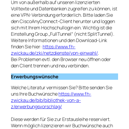
Um von außerhalb auf unseren lizenzierten
Volltexte und Datenbanken zugreifen zu können, ist
eine VPN-Verbindung erforderlich. Bitte laden Sie
den CiscoAnyConnect-Client herunter und loggen
sich mit Ihrem Hochschullogin ein. Wichtig ist die
Einstellung Group „FullTunnel“ (nicht SplitTunnel).
Weitere Informationen und den Download-Link
finden Sie hier:
https://www.fh-
zwickau.de/zki/netzdienste/vpn-einwahl/
.
Bei Problemen evtl. den Browser neu öffnen oder
den Client trennen und neu verbinden.
Erwerbungswünsche
Welche Literatur vermissen Sie? Bitte senden Sie
uns Ihre Buchwünsche
https://www.fh-
zwickau.de/bib/bibliothek-von-a-
z/erwerbungsvorschlag/
Diese werden für Sie zur Erstausleihe reserviert.
Wenn möglich lizenzieren wir Buchwünsche auch