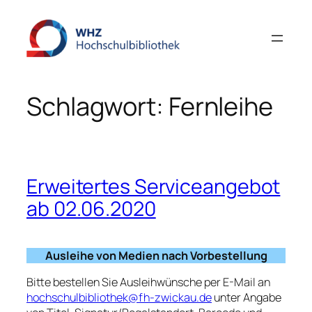
Zum
Inhalt
springen
Schlagwort:
Fernleihe
Erweitertes Serviceangebot
ab 02.06.2020
Ausleihe von Medien nach Vorbestellung
Bitte bestellen Sie Ausleihwünsche per E-Mail an
hochschulbibliothek@fh-zwickau.de
unter Angabe