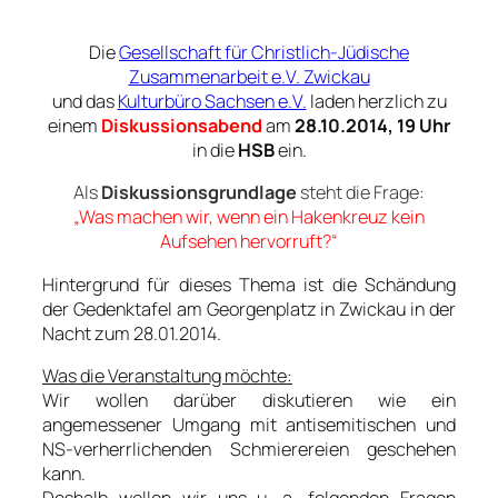
Die
Gesellschaft für Christlich-Jüdische
Zusammenarbeit e.V. Zwickau
und das
Kulturbüro Sachsen e.V.
laden herzlich zu
einem
Diskussionsabend
am
28.10.2014, 19 Uhr
in die
HSB
ein.
Als
Diskussionsgrundlage
steht die Frage:
„Was machen wir, wenn ein Hakenkreuz kein
Aufsehen hervorruft?“
Hintergrund für dieses Thema ist die Schändung
der Gedenktafel am Georgenplatz in Zwickau in der
Nacht zum 28.01.2014.
Was die Veranstaltung möchte:
Wir wollen darüber diskutieren wie ein
angemessener Umgang mit antisemitischen und
NS-verherrlichenden Schmierereien geschehen
kann.
Deshalb wollen wir uns u. a. folgenden Fragen