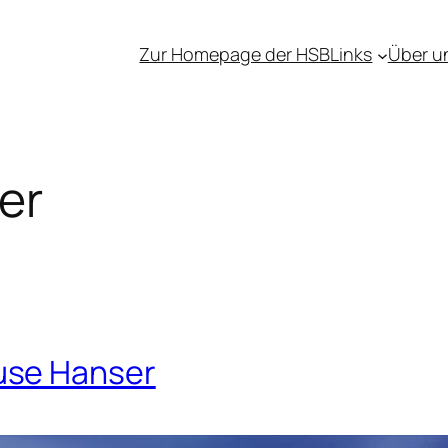
Zur Homepage der HSB
Links
Über u
er
use Hanser