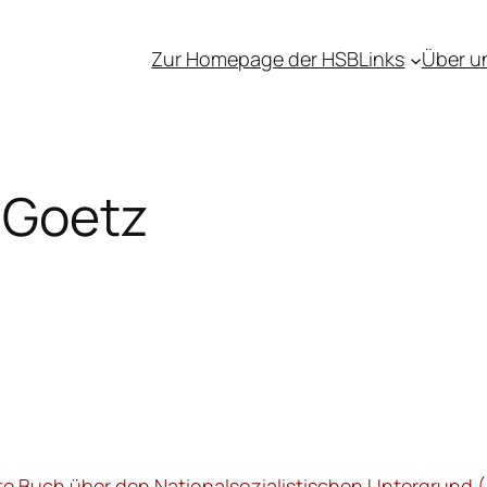
Zur Homepage der HSB
Links
Über u
 Goetz
te Buch über den Nationalsozialistischen Untergrund 