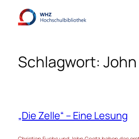
Zum
Inhalt
springen
Schlagwort:
John
„Die Zelle“ – Eine Lesung
Christian Fuchs und John Goetz haben das ers