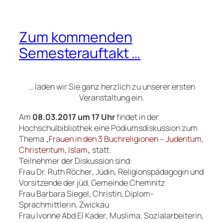
Zum kommenden
Semesterauftakt …
… laden wir Sie ganz herzlich zu unserer ersten
Veranstaltung ein.
Am
08.03.2017 um 17 Uhr
findet in der
Hochschulbibliothek eine Podiumsdiskussion zum
Thema
„
Frauen in den 3 Buchreligionen – Judentum,
Christentum, Islam
„
statt.
Teilnehmer der Diskussion sind:
Frau
Dr. Ruth Röcher
, Jüdin, Religionspädagogin und
Vorsitzende der jüd. Gemeinde Chemnitz
Frau
Barbara Siegel
, Christin, Diplom-
Sprachmittlerin, Zwickau
Frau
Ivonne Abd El Kader
, Muslima, Sozialarbeiterin,