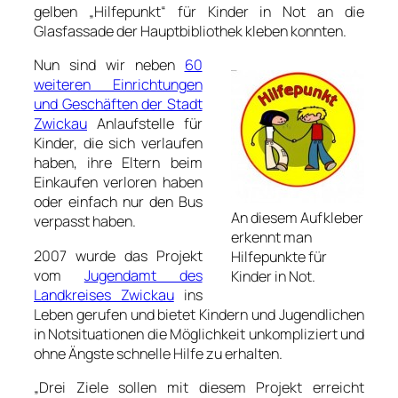
gelben „Hilfepunkt“ für Kinder in Not an die
Glasfassade der Hauptbibliothek kleben konnten.
Nun sind wir neben
60
weiteren Einrichtungen
und Geschäften der Stadt
Zwickau
Anlaufstelle für
Kinder, die sich verlaufen
haben, ihre Eltern beim
Einkaufen verloren haben
oder einfach nur den Bus
An diesem Aufkleber
verpasst haben.
erkennt man
2007 wurde das Projekt
Hilfepunkte für
vom
Jugendamt des
Kinder in Not.
Landkreises Zwickau
ins
Leben gerufen und bietet Kindern und Jugendlichen
in Notsituationen die Möglichkeit unkompliziert und
ohne Ängste schnelle Hilfe zu erhalten.
„Drei Ziele sollen mit diesem Projekt erreicht