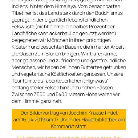
Indiens, hinter dem Himalaya. Vom benachbarten
Tibet her ist das Land stark durch den Buddhismus
geprägt. In der eigentlich lebensfeindlichen
Felswüste (nicht einmal ein halbes Prozent der
Landfläche kann ackerbaulich genutzt werden)
begegneten wir Mönchen in ihren prächtigen
Klöstern und besuchten Bauern, die in harter Arbeit
die Oasen zum Blühen bringen. Wir trafen arme,
aber gelassene und zufriedene und gastfreundliche
Menschen, wir haben bei ihnen Buttertee getrunken
und vegetarische Köstlichkeiten genossen. Unsere
Tour führte auf abenteuerlichen „Highways“
entlang steiler Felsen hinauf zu hohen Pässen.
Zwischen 3500 und 5400 Metern Höhe waren wir
dem Himmel ganz nah.
Der Bildervortrag von Joachim Krause findet
am 16.04.2019 um 17 Uhr in der Hauptbibliothek am
Kornmarkt statt.