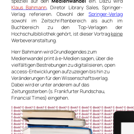
speziell auf den
Medienwandel
ein. Dazu wird
Klaus Bahmann
,
Diretor Library Sales, Springer-
Verlag referieren. Obwohl der
Springer-Verlag
sowohl im Zeitschriftenbereich als auch im
Buchbereich zu den Top-Verlagen der
Hochschulbibliothek gehört, ist dieser Vortrag
keine
Werbeveranstaltung.
Herr Bahmann wird Grundlegendes zum
Medienwandel print à e-Medien sagen, über die
vielfältigen Bestrebungen zu digitalisieren, open
access-Entwicklungen aufzuzeigen bis hin zu
Veränderungen für den Wissenschaftsverlag.
Dabei wird er unter anderem auf das
Zeitungssterben (s. Frankfurter Rundschau,
Financial Times) eingehen.