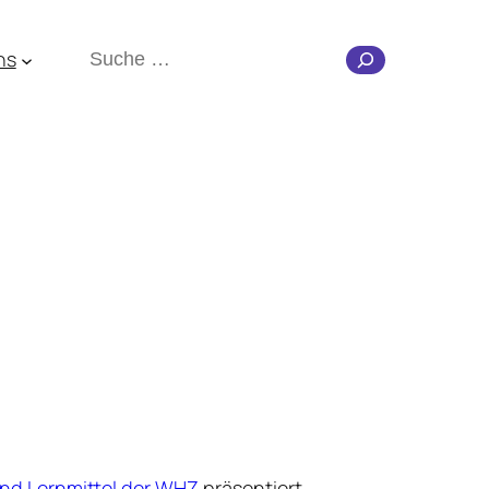
Suchen
ns
nd Lernmittel der WHZ
präsentiert.