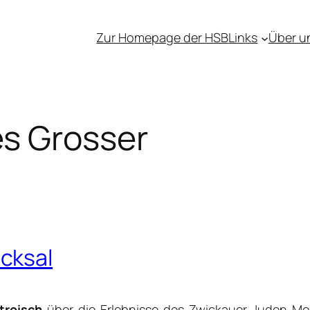
Zur Homepage der HSB
Links
Über u
s Grosser
cksal
troisch
über die Erlebnisse des Zwickauer Juden
Mo