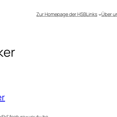
Zur Homepage der HSB
Links
Über u
ker
er
kFk&feature=youtu.be