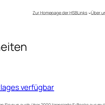
Zur Homepage der HSB
Links
Über u
eiten
rlages verfügbar
en Sie nun auch über 2000 lizensierte E-Books aus mul