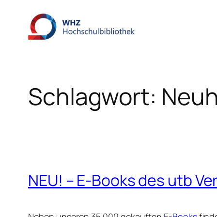
Zum
Inhalt
springen
Schlagwort:
Neuh
NEU! – E-Books des utb Ve
Neben unseren 35.000 gekauften
E-Books
find