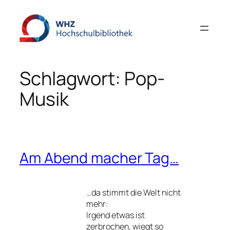
Zum
Inhalt
springen
Schlagwort:
Pop-
Musik
Am Abend macher Tag…
…da stimmt die Welt nicht
mehr:
Irgend etwas ist
zerbrochen, wiegt so