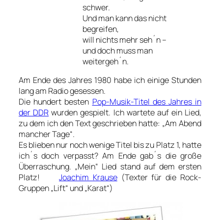
schwer.
Und man kann das nicht
begreifen,
will nichts mehr seh´n –
und doch muss man
weitergeh´n.
Am Ende des Jahres 1980 habe ich einige Stunden
lang am Radio geses­sen.
Die hundert besten
Pop-Musik-Titel des Jahres in
der DDR
wurden gespielt. Ich wartete auf ein Lied,
zu dem ich den Text geschrieben hatte: „Am Abend
mancher Tage“.
Es blieben nur noch wenige Titel bis zu Platz 1, hatte
ich´s doch verpasst? Am Ende gab´s die große
Überraschung. „Mein“ Lied stand auf dem ersten
Platz!
Joachim Krause
(Texter für die Rock-
Gruppen „Lift“ und „Karat“)