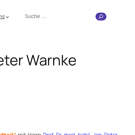
Suchen
ns
Peter Warnke
dheit“
mit Herrn
Prof. Dr. med. habil. Jan-Peter