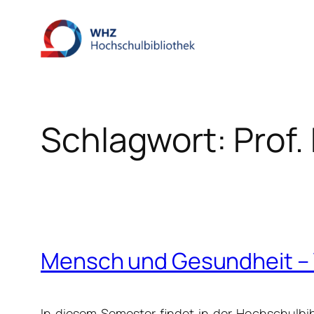
Zum
Inhalt
springen
Schlagwort:
Prof.
Mensch und Gesundheit –
In diesem Semester findet in der Hochschulbib