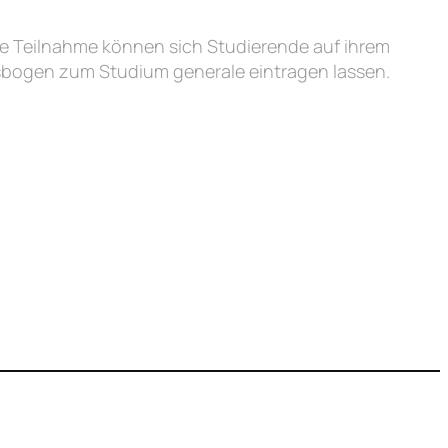
ie Teilnahme können sich Studierende auf ihrem
bogen zum Studium generale eintragen lassen.