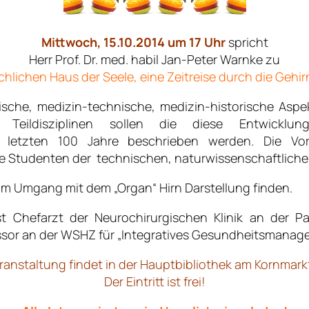
Mittwoch, 15.10.2014 um 17 Uhr
spricht
Herr Prof. Dr. med. habil Jan-Peter Warnke zu
chlichen Haus der Seele, eine Zeitreise durch die Gehir
nische, medizin-technische, medizin-historische Asp
n Teildisziplinen sollen die diese Entwicklun
r letzten 100 Jahre beschrieben werden. Die Vo
 Studenten der technischen, naturwissenschaftliche
te im Umgang mit dem „Organ“ Hirn Darstellung finden.
t Chefarzt der Neurochirurgischen Klinik an der Par
ssor an der WSHZ für „Integratives Gesundheitsmanag
ranstaltung findet in der Hauptbibliothek am Kornmarkt
Der Eintritt ist frei!