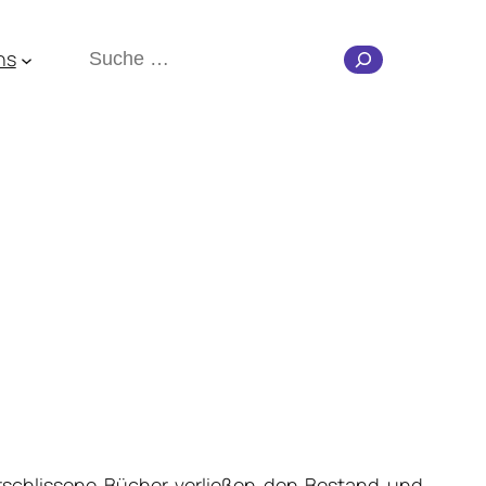
Suchen
ns
rschlissene Bücher verließen den Bestand und