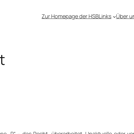
Zur Homepage der HSB
Links
Über u
t
e „P“ – das Recht, überarbeitet. Unaktuelle oder ve