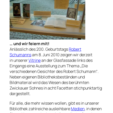
… und wir feiern mit!
Anlässlich des 200. Geburtstags
Robert
Schumanns
am 8. Juni 2010 zeigen wir derzeit
in unserer
Vitrine
an der Glasfassade links des
Eingangs eine Ausstellung zum Thema „Die
verschiedenen Gesichter des Robert Schumann“.
Neben eigenen Bibliotheksbeständen und
Bildmaterial wird das Wesen des berühmten
Zwickauer Sohnes in acht Facetten stichpunktartig
dargestellt.
Für alle, die mehr wissen wollen, gibt es in unserer
Bibliothek zahlreiche ausleihbare
Medien
, in denen