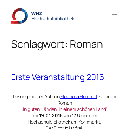
Zum
Inhalt
springen
Schlagwort:
Roman
Erste Veranstaltung 2016
Lesung mit der Autorin
Eleonora Hummel
zu ihrem
Roman
„In guten Händen, in einem schönen Land“
am
19.01.2016 um 17 Uhr
in der
Hochschulbibliothek am Kornmarkt.
Der Eintritt ist frei!