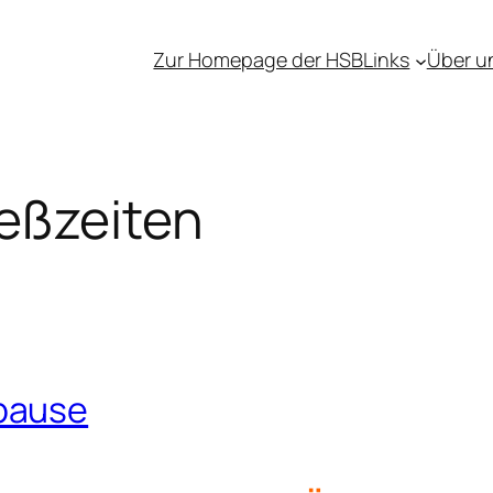
Zur Homepage der HSB
Links
Über u
ießzeiten
pause