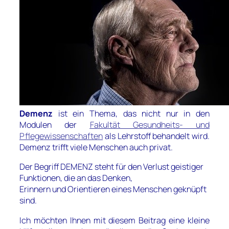
Demenz
ist ein Thema, das nicht nur in den
Modulen der
Fakultät Gesundheits- und
Pflegewissenschaften
als Lehrstoff behandelt wird.
Demenz trifft viele Menschen auch privat.
Der Begriff DEMENZ steht für den Verlust geistiger
Funktionen, die an das Denken,
Erinnern und Orientieren eines Menschen geknüpft
sind.
Ich möchten Ihnen mit diesem Beitrag eine kleine