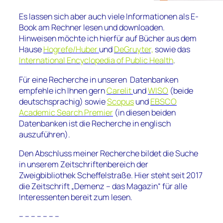
Es lassen sich aber auch viele Informationen als E-
Book am Rechner lesen und downloaden.
Hinweisen möchte ich hierfür auf Bücher aus dem
Hause
Hogrefe/Huber
und
DeGruyter,
sowie das
International
Encyclopedia of Public Health
.
Für eine Recherche in unseren Datenbanken
empfehle ich Ihnen gern
Carelit
und
WISO
(beide
deutschsprachig) sowie
Scopus
und
EBSCO
Academic Search Premier
(in diesen beiden
Datenbanken ist die Recherche in englisch
auszuführen).
Den Abschluss meiner Recherche bildet die Suche
in unserem Zeitschriftenbereich der
Zweigbibliothek Scheffelstraße. Hier
steht seit 2017
die Zeitschrift „Demenz – das Magazin“ für alle
Interessenten bereit zum lesen.
– – – – – – –