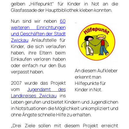
gelben „Hilfepunkt“ für Kinder in Not an die
Glasfassade der Hauptbibliothek kleben konnten.
Nun sind wir neben
60
weiteren Einrichtungen
und Geschäften der Stadt
Zwickau
Anlaufstelle für
Kinder, die sich verlaufen
haben, ihre Eltern beim
Einkaufen verloren haben
oder einfach nur den Bus
An diesem Aufkleber
verpasst haben.
erkennt man
2007 wurde das Projekt
Hilfepunkte für
vom
Jugendamt des
Kinder in Not.
Landkreises Zwickau
ins
Leben gerufen und bietet Kindern und Jugendlichen
in Notsituationen die Möglichkeit unkompliziert und
ohne Ängste schnelle Hilfe zu erhalten.
„Drei Ziele sollen mit diesem Projekt erreicht