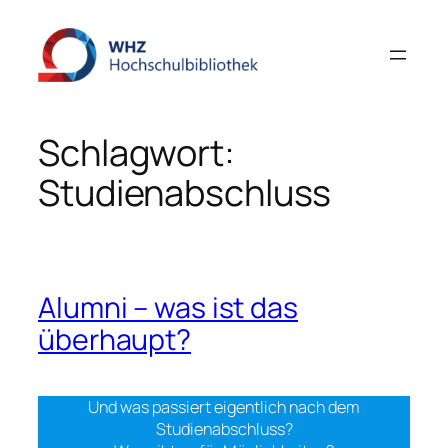
Zum
Inhalt
springen
Schlagwort:
Studienabschluss
Alumni – was ist das
überhaupt?
Und was passiert eigentlich nach dem
Studienabschluss?