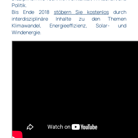
Politik.
Bis Ende 2018
stöbern Sie kostenlos
durch
interdisziplinäre Inhalte zu den Themen
Klimawandel, Energieeffizienz, Solar- und
Windenergie.