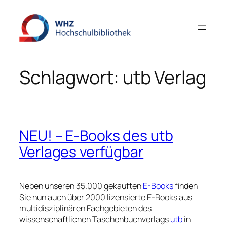
Zum
Inhalt
springen
Schlagwort:
utb Verlag
NEU! – E-Books des utb
Verlages verfügbar
Neben unseren 35.000 gekauften
E-Books
finden
Sie nun auch über 2000 lizensierte E-Books aus
multidisziplinären Fachgebieten des
wissenschaftlichen Taschenbuchverlags
utb
in