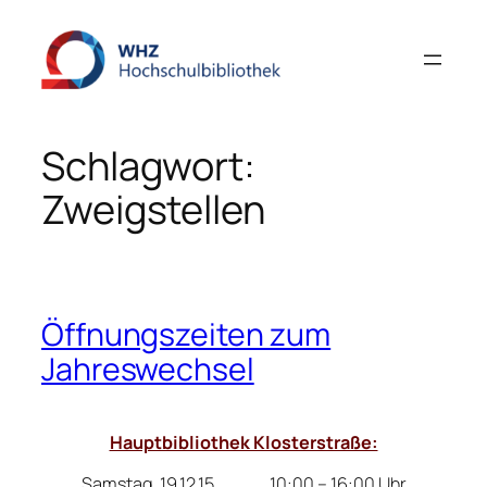
Zum
Inhalt
springen
Schlagwort:
Zweigstellen
Öffnungszeiten zum
Jahreswechsel
Hauptbibliothek Klosterstraße:
Samstag, 19.12.15 10:00 – 16:00 Uhr