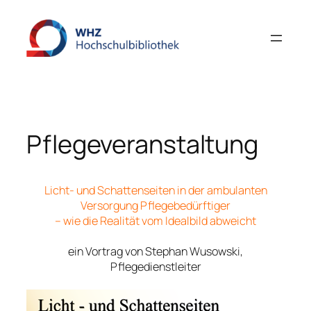
Zum
Inhalt
springen
Pflegeveranstaltung
Licht- und Schattenseiten in der ambulanten
Versorgung Pflegebedürftiger
– wie die Realität vom Idealbild abweicht
—
ein Vortrag von Stephan Wusowski,
Pflegedienstleiter