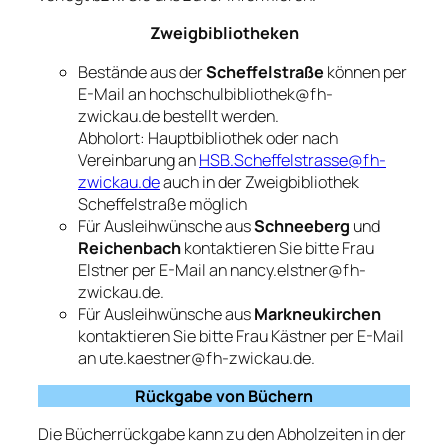
Zweigbibliotheken
Bestände aus der
Scheffelstraße
können per
E-Mail an hochschulbibliothek@fh-
zwickau.de bestellt werden.
Abholort: Hauptbibliothek oder nach
Vereinbarung an
HSB.Scheffelstrasse@fh-
zwickau.de
auch in der Zweigbibliothek
Scheffelstraße möglich
Für Ausleihwünsche aus
Schneeberg
und
Reichenbach
kontaktieren Sie bitte Frau
Elstner per E-Mail an nancy.elstner@fh-
zwickau.de.
Für Ausleihwünsche aus
Markneukirchen
kontaktieren Sie bitte Frau Kästner per E-Mail
an ute.kaestner@fh-zwickau.de.
Rückgabe von Büchern
Die Bücherrückgabe kann zu den Abholzeiten in der