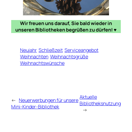
Wir freuen uns darauf, Sie bald wieder in
unseren Bibliotheken begrüßen zu dürfen! ♥
Neujahr
Schließzeit
Serviceangebot
Weihnachten
Weihnachtsgrüße
Weihnachtswünsche
Aktuelle
←
Neuerwerbungen für unsere
Bibliotheksnutzung
Mini-Kinder-Bibliothek
→