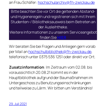
an Frau Schäfer:
hochschularchiv@fh-zwickau.de
Bitte beachten Sie vor Ort die geltenden Abstand-
und Hygieneregeln und registrieren sich mit Ihrem
Studenten-/ Bibliotheksausweis beim Betreten an
der Ausleihtheke.
Weitere Informationen zu unserem Serviceangebot
finden Sie
HIER
Wir beraten Sie bei Fragen und Anliegen gern vorab
per Mail an
hochschulbibliothek@fh-zwickau.de
,
telefonisch unter 0375 536 1251 oder direkt vor Ort.
Zusatzinformation
: Im Zeitraum vom 02.08. bis
voraussichtlich 20.08.21 kommt es in der
Hauptbibliothek aufgrund der Baumaßnahmen im
Untergeschoss zu Benutzungseinschränkungen
und teilweise zu Lärm. Wir bitten um Verständnis!
29. Juli 2021